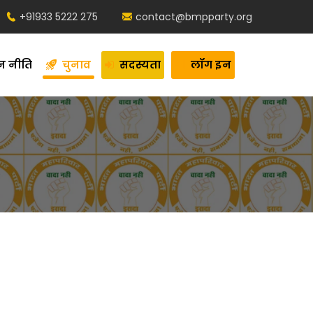
+91933 5222 275
contact@bmpparty.org
न नीति
चुनाव
सदस्यता
लॉग इन