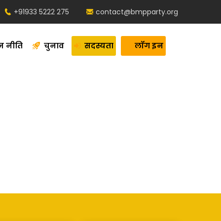
+91933 5222 275
contact@bmpparty.org
न नीति
चुनाव
सदस्यता
लॉग इन