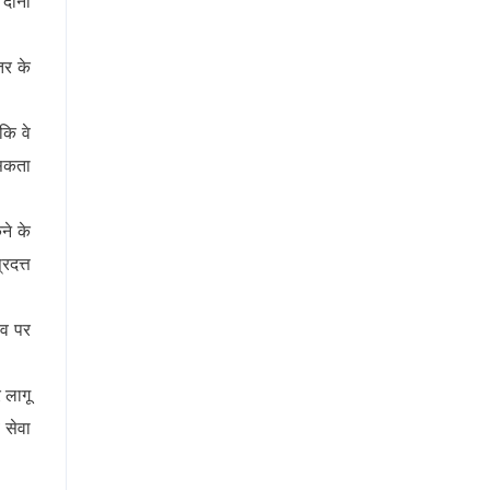
 दोनो
तर के
कि वे
 सकता
ने के
रदत्त
ाव पर
 लागू
 सेवा