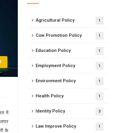
Agricultural Policy
1
Cow Promotion Policy
1
Education Policy
1
ि
Employment Policy
1
Environment Policy
1
Health Policy
1
Identity Policy
3
त में
ोजगार
Law Improve Policy
1
री के