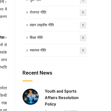
1
रेगी।
प में
रोजगार नीति
1
कीकरण
वाहन लाइसेंस नीति
1
मिकः-
शिक्षा नीति
1
ों से
स्वास्थ्य नीति
1
जिसके
ा लाभ
्थिति
Recent News
र्यरत
Youth and Sports
 किसी
Affairs Resolution
त रखा
Policy
ता एवं